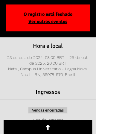
O registro está fechado
Ver outros eventos
Hora e local
23 de out. de 2024, 08:00 BRT – 25 de out.
de 2025, 20:00 BRT
Natal, Campus Universitário - Lagoa Nova,
Natal - RN, 59078-970, Brasil
Ingressos
Vendas encerradas
Tipo de ingresso
Inscrição para coordenadoras